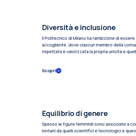
Diversità e inclusione
Il Politecnico di Milano ha l’ambizione di esser
accogliente, dove ciascun membro della comun
rispettata e valorizzata la propria unicità e quella
siano combattute disuguaglianze e stereotipi. V
a creare una società più inclusiva grazie anche 
Scopri
scientifica e tecnologica.
Equilibrio di genere
Spesso le figure femminili sono associate a cont
lontani da quelli scientifici e tecnologici e que