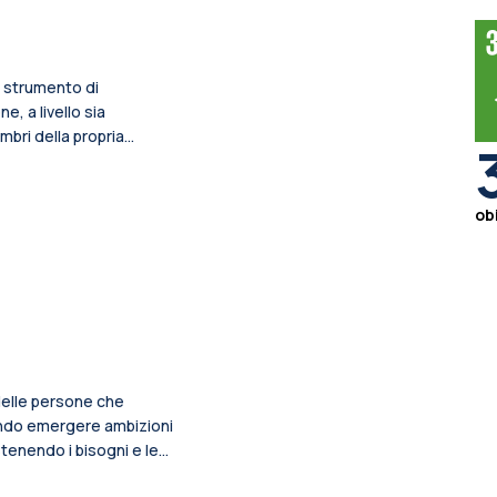
e strumento di
, a livello sia
embri della propria
a iniziative sportive sul
obi
 delle persone che
cendo emergere ambizioni
tenendo i bisogni e le
rganico di misure che