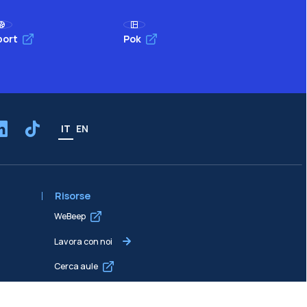
port
Pok
IT
EN
Risorse
WeBeep
Lavora con noi
Cerca aule
Cerca docenti