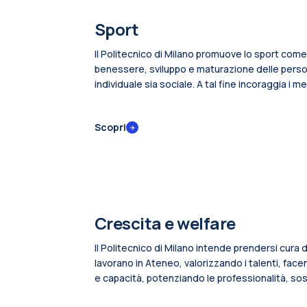
Sport
Il Politecnico di Milano promuove lo sport com
benessere, sviluppo e maturazione delle persone
individuale sia sociale. A tal fine incoraggia i m
comunità a praticare attività sportiva e organizz
territorio.
Scopri
Crescita e welfare
Il Politecnico di Milano intende prendersi cura
lavorano in Ateneo, valorizzando i talenti, fa
e capacità, potenziando le professionalità, sos
fragilità. Lo vuole fare attraverso un insieme o