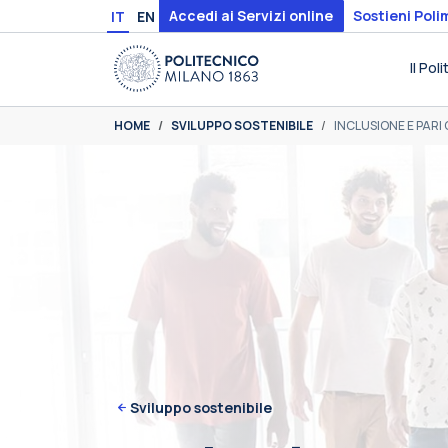
Skip to main content
Skip to page footer
Accedi ai Servizi online
Sostieni Poli
IT
EN
Il Pol
You are here:
HOME
SVILUPPO SOSTENIBILE
INCLUSIONE E PAR
Sviluppo sostenibile