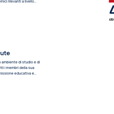
i rilevanti a livello
ano vuole contribuire a
i orientamento ai corsi
ano anche a
obi
lute
n ambiente di studio e di
tti i membri della sua
missione educativa e
olloca in una prospettiva
ell’inclusione.