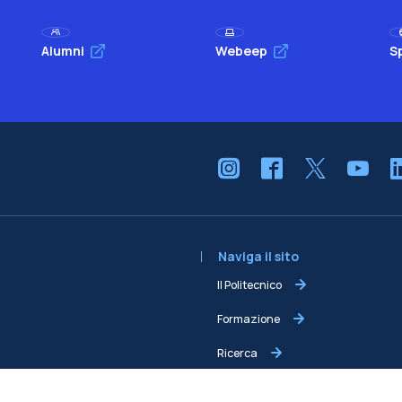
Alumni
Webeep
S
Naviga il sito
Il Politecnico
Formazione
Ricerca
Sviluppo sostenibile