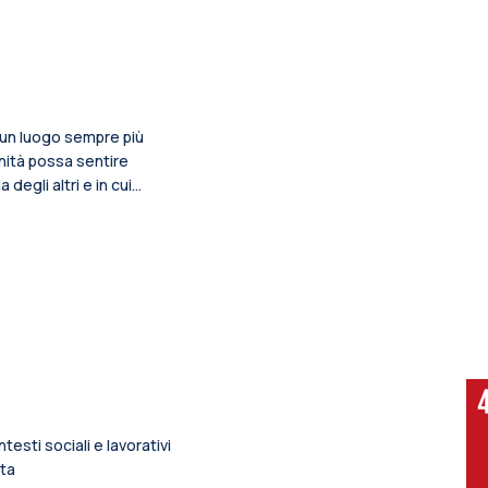
e un luogo sempre più
ità possa sentire
 degli altri e in cui
uole inoltre contribuire
all’innovazione
esti sociali e lavorativi
sta