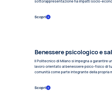
sottorappresentazione ha impatti socio-economic
italiano, europeo e globale. Il Politecnico di Mil
mitigare tali pregiudizi e a promuovere azioni d
Scopri
di studio e alle carriere STEM che contribuisc
promuoverne l’equilibrio di genere.
Benessere psicologico e sa
Il Politecnico di Milano si impegna a garantire u
lavoro orientato al benessere psico-fisico di tu
comunità come parte integrante della propria 
sociale. La centralità di questa dimensione si c
di garanzia di pari opportunità e di promozione d
Scopri