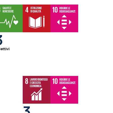
3
ettivi
3