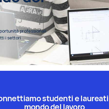
pportunità professionali
ti i settori
nnettiamo studenti e laureati
mondo del lavoro