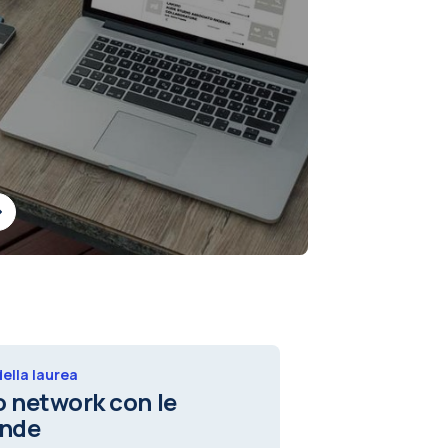
ella laurea
uo network con le
ende