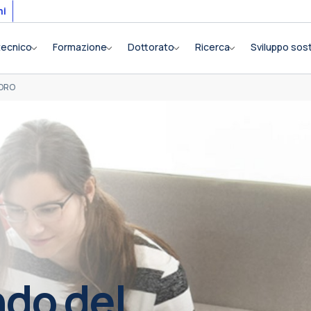
mi
itecnico
Formazione
Dottorato
Ricerca
Sviluppo sost
VORO
ndo del