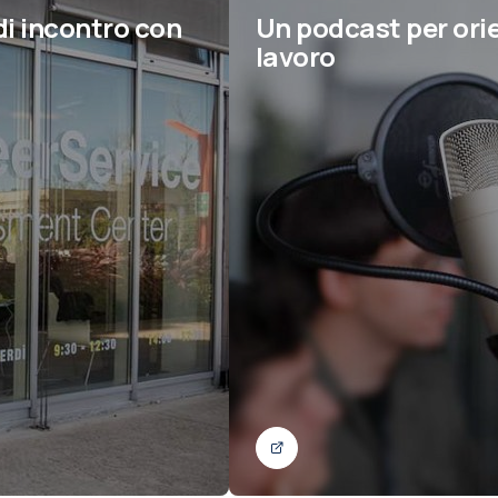
i incontro con
Un podcast per ori
lavoro