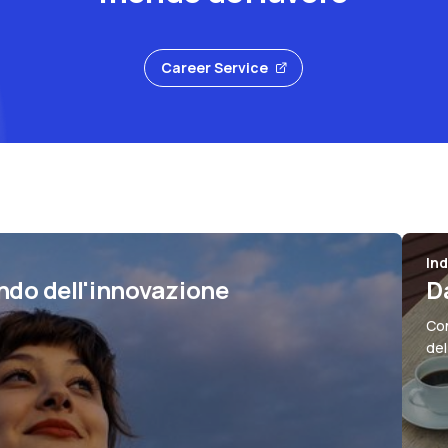
Career Service
In
ndo dell'innovazione
Da
Con
del