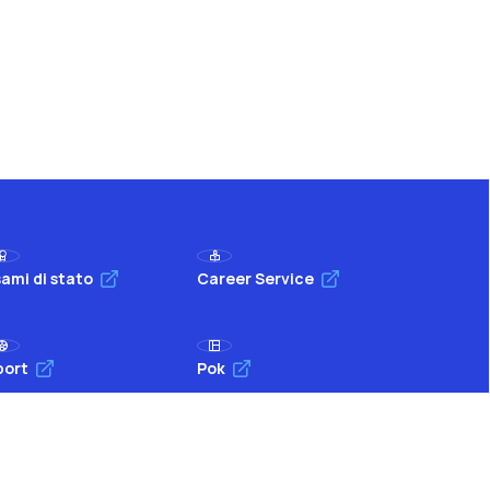
ami di stato
Career Service
port
Pok