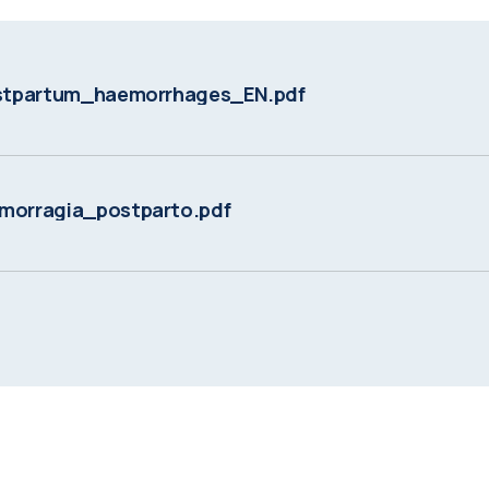
stpartum_haemorrhages_EN.pdf
orragia_postparto.pdf