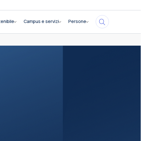
enibile
Campus e servizi
Persone