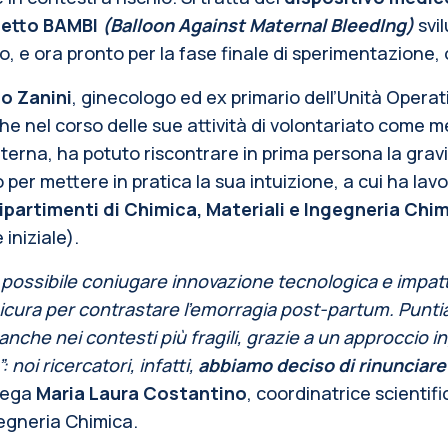
etto BAMBI
(Balloon Against Maternal BleedIng)
svil
o, e ora pronto per la fase finale di sperimentazione, ovv
o Zanini
, ginecologo ed ex primario dell’Unità Operat
he nel corso delle sue attività di volontariato come me
terna, ha potuto riscontrare in prima persona la gravi
o per mettere in pratica la sua intuizione, a cui ha la
ipartimenti di Chimica, Materiali e Ingegneria Chim
iniziale).
ssibile coniugare innovazione tecnologica e impatto s
sicura per contrastare l’emorragia post-partum. Punt
nche nei contesti più fragili, grazie a un approccio 
: noi ricercatori, infatti,
abbiamo deciso di rinunciare 
piega
Maria Laura Costantino
, coordinatrice scientif
gegneria Chimica.