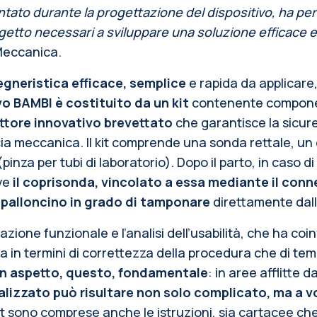
ntato durante la progettazione del dispositivo, ha per
ogetto necessari a sviluppare una soluzione efficace e
 Meccanica.
gneristica efficace, semplice
e rapida da applicare
vo BAMBI è costituito da un kit
contenente component
ttore innovativo brevettato
che garantisce la sicure
acia meccanica. Il kit comprende una sonda rettale, un
pinza per tubi di laboratorio). Dopo il parto, in caso 
ove
il coprisonda, vincolato a essa mediante il conn
 palloncino in grado di tamponare
direttamente dall
idazione funzionale e l’analisi dell’usabilità, che ha 
a in termini di correttezza della procedura che di t
 Un aspetto, questo, fondamentale
: in aree afflitte 
alizzato può risultare non solo complicato, ma a vo
it sono comprese anche le istruzioni, sia cartacee ch