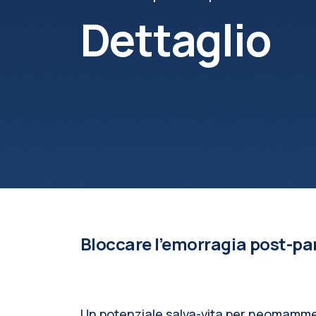
Dettaglio
Bloccare l’emorragia post-par
Un potenziale salva-vita per neomamme in