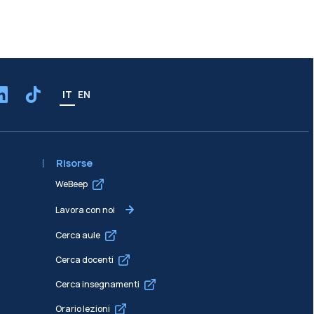
IT
EN
Risorse
WeBeep
Lavora con noi
Cerca aule
Cerca docenti
Cerca insegnamenti
Orario lezioni