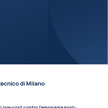
tecnico di Milano
o low-cost contro l’emorragia post-