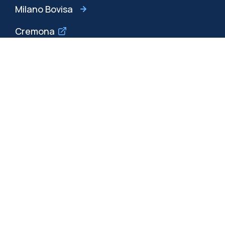
Milano Bovisa
Cremona
Lecco
Mantova
Piacenza
Xi'an
Naviga il sito
Risorse
Contattaci