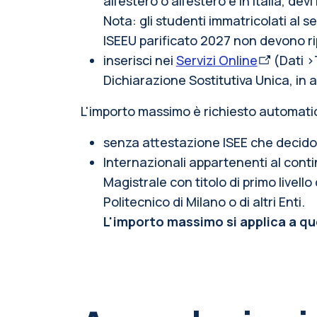
all’estero o all’estero e in Italia, dev
Nota: gli studenti immatricolati al
ISEEU parificato 2027 non devono ri
inserisci nei
Servizi Online
(Dati >
Dichiarazione Sostitutiva Unic
a, in 
L'importo massimo è richiesto automati
senza attestazione ISEE che decido
Internazionali appartenenti al contin
Magistrale con titolo di primo livell
Politecnico di Milano o di altri Enti.
L'importo massimo si applica a qu