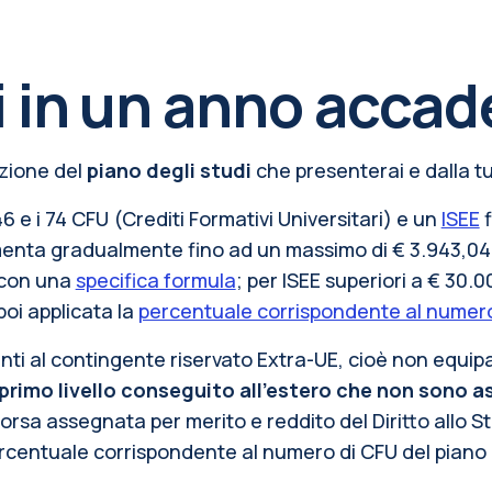
 in un anno acca
nzione del
piano degli studi
che presenterai e dalla t
46 e i 74 CFU (Crediti Formativi Universitari) e un
ISEE
f
 aumenta gradualmente fino ad un massimo di €
3.943,04
o con una
specifica formula
; per ISEE superiori a € 30.0
poi applicata la
percentuale corrispondente al numero
i al contingente riservato Extra-UE, cioè non equipara
 primo livello conseguito all’estero che non sono a
di borsa assegnata per merito e reddito del Diritto allo
rcentuale corrispondente al numero di CFU del piano d