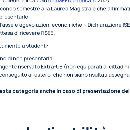
i richiedere il calcolo
dell’ISEEU parificato
2027.
 secondo semestre alla Laurea Magistrale che all’immat
presentarlo.
Tasse e agevolazioni economiche > Dichiarazione ISE
attesa di ricevere l’ISEE.
camente a studenti:
no di non presentarla
gente riservato Extra-UE (non equiparati ai cittadini ita
o conseguito all'estero, che non siano risultati assegna
esta categoria anche in caso di presentazione dell