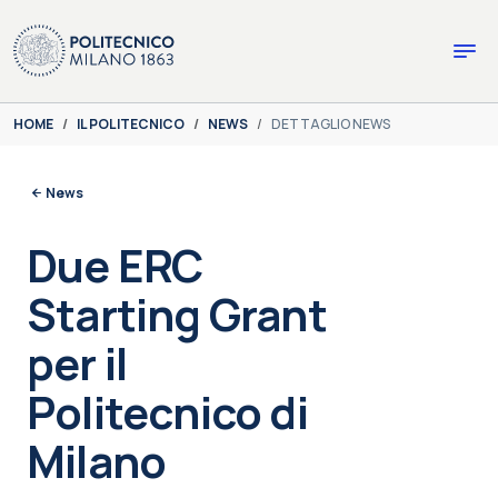
Skip to main content
Skip to page footer
You are here:
HOME
IL POLITECNICO
NEWS
DETTAGLIO NEWS
News
Due ERC
Starting Grant
per il
Politecnico di
Milano