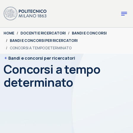
Skip to main content
Skip to page footer
You are here:
HOME
DOCENTI E RICERCATORI
BANDI E CONCORSI
BANDI E CONCORSI PER RICERCATORI
CONCORSI A TEMPO DETERMINATO
Bandi e concorsi per ricercatori
Concorsi a tempo
determinato