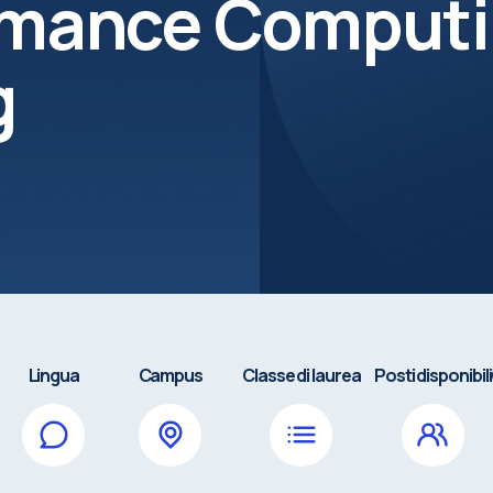
rmance Comput
g
Lingua
Campus
Classe di laurea
Posti disponibili