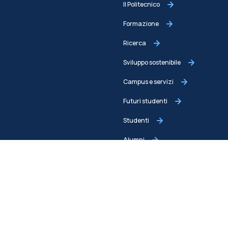
Il Politecnico
Formazione
Ricerca
Sviluppo sostenibile
Campus e servizi
Futuri studenti
Studenti
Alumni
Docenti e ricercatori
Staff
Imprese
Stampa