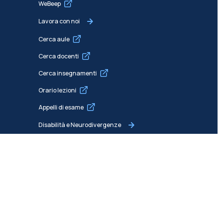
WeBeep
Lavora con noi
Cerca aule
Cerca docenti
Cerca insegnamenti
Orario lezioni
Appelli di esame
Disabilità e Neurodivergenze
Intranet
Mappe dei campus
Brand identity
Social media