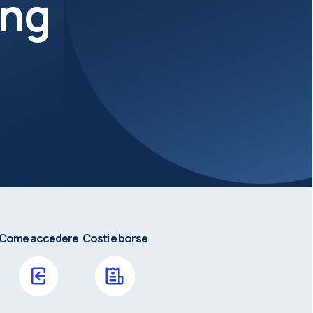
ing
Come accedere
Costi e borse