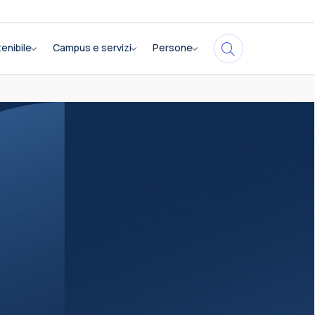
enibile
Campus e servizi
Persone