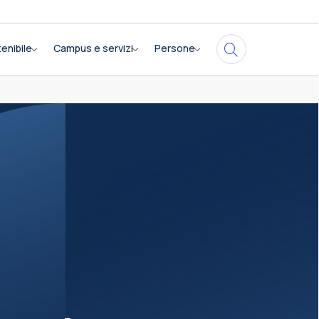
enibile
Campus e servizi
Persone