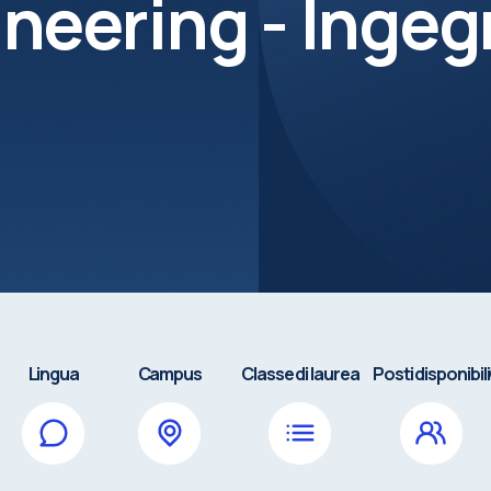
neering - Ingeg
Lingua
Campus
Classe di laurea
Posti disponibili