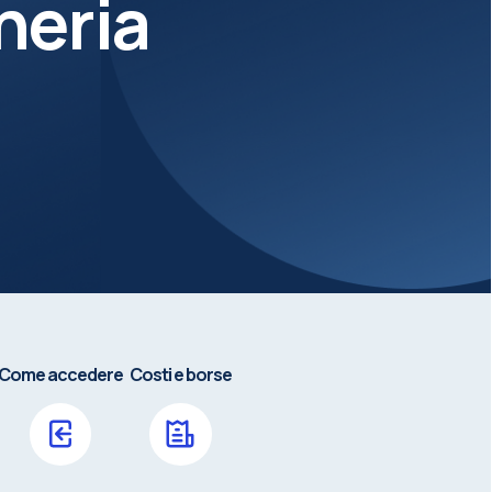
neria
Come accedere
Costi e borse